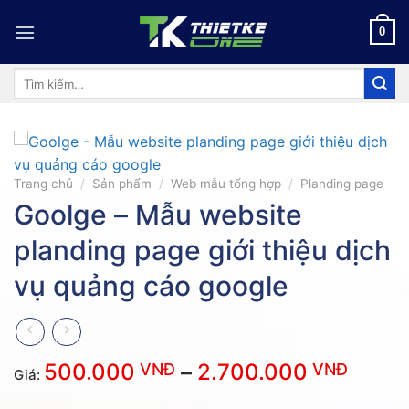
Skip
to
0
content
Tìm
kiếm:
Trang chủ
/
Sản phẩm
/
Web mẫu tổng hợp
/
Planding page
Goolge – Mẫu website
planding page giới thiệu dịch
vụ quảng cáo google
Khoả
500.000
–
2.700.000
VNĐ
VNĐ
Giá:
giá: