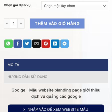
từ
Chọn gói dịch vụ:
500.
VNĐ
đến
Goolge - Mẫu website planding page giới thiệu dịch vụ quảng 
THÊM VÀO GIỎ HÀNG
2.70
VNĐ
MÔ TẢ
HƯỚNG DẪN SỬ DỤNG
Goolge – Mẫu website planding page giới thiệu
dịch vụ quảng cáo google
NHẤP VÀO ĐỂ XEM WEBSITE MẪU