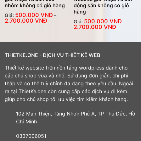
nhôm không có giỏ hàng
động sản không có giỏ
hàng
500.000
VNĐ
Giá:
–
Khoảng
2.700.000
VNĐ
500.000
VNĐ
Giá:
–
giá:
Khoảng
2.700.000
VNĐ
từ
giá:
500.000
từ
VNĐ
500.000
đến
VNĐ
2.700.000
đến
VNĐ
2.700.000
VNĐ
THIETKE.ONE - DỊCH VỤ THIẾT KẾ WEB
Thiết kế website trên nền tảng wordpress dành cho
các chủ shop vừa và nhỏ. Sử dụng đơn giản, chi phí
thấp và có thể tuỳ chỉnh đa dạng theo yêu cầu. Ngoài
ra tại ThietKe.one còn cung cấp các dịch vụ đi kèm
giúp cho chủ shop tối ưu việc tìm kiếm khách hàng.
102 Man Thiện, Tăng Nhơn Phú A, TP Thủ Đức, Hồ
Chí Minh
0337006051