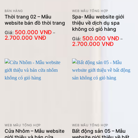
BÁN HÀNG
WEB MẪU TỔNG HỢP
Thời trang 02 – Mẫu
Spa- Mẫu website giới
website bán đồ thời trang
thiệu về dịch dụ spa
không có giỏ hàng
500.000
VNĐ
Giá:
–
Khoảng
2.700.000
VNĐ
500.000
VNĐ
Giá:
–
giá:
Khoảng
2.700.000
VNĐ
từ
giá:
500.000
từ
VNĐ
500.000
đến
VNĐ
2.700.000
đến
VNĐ
2.700.000
VNĐ
WEB MẪU TỔNG HỢP
WEB MẪU TỔNG HỢP
Cửa Nhôm – Mẫu website
Bất động sản 05 – Mẫu
giới thiệu và bán cửa
website giới thiệu về bất