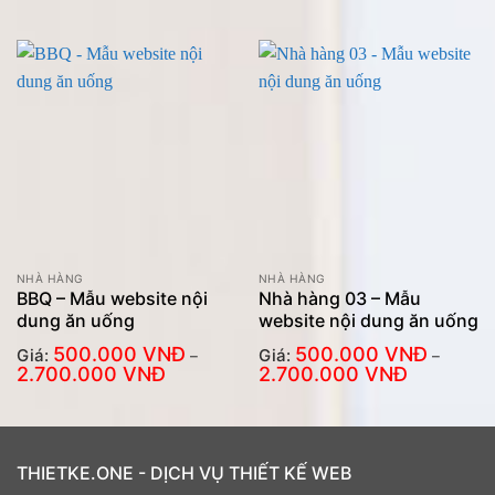
từ
từ
500.000
500.000
VNĐ
VNĐ
đến
đến
2.700.000
2.700.000
VNĐ
VNĐ
NHÀ HÀNG
NHÀ HÀNG
BBQ – Mẫu website nội
Nhà hàng 03 – Mẫu
dung ăn uống
website nội dung ăn uống
500.000
VNĐ
500.000
VNĐ
Giá:
Giá:
–
–
Khoảng
Khoảng
2.700.000
VNĐ
2.700.000
VNĐ
giá:
giá:
từ
từ
500.000
500.000
VNĐ
VNĐ
đến
đến
2.700.000
2.700.000
VNĐ
VNĐ
THIETKE.ONE - DỊCH VỤ THIẾT KẾ WEB