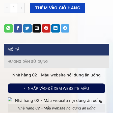
đến
Nhà hàng 02 - Mẫu website nội dung ăn uống số lượng
THÊM VÀO GIỎ HÀNG
2.70
VNĐ
MÔ TẢ
HƯỚNG DẪN SỬ DỤNG
Nhà hàng 02 – Mẫu website nội dung ăn uống
NHẤP VÀO ĐỂ XEM WEBSITE MẪU
Nhà hàng 02 – Mẫu website nội dung ăn uống