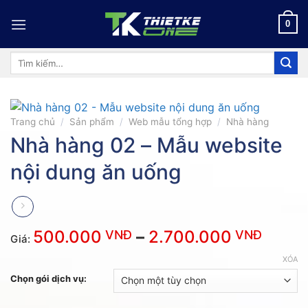
Skip
to
0
content
Tìm
kiếm:
Trang chủ
/
Sản phẩm
/
Web mẫu tổng hợp
/
Nhà hàng
Nhà hàng 02 – Mẫu website
nội dung ăn uống
Khoả
500.000
–
2.700.000
VNĐ
VNĐ
Giá:
giá:
XÓA
từ
Chọn gói dịch vụ:
500.
VNĐ