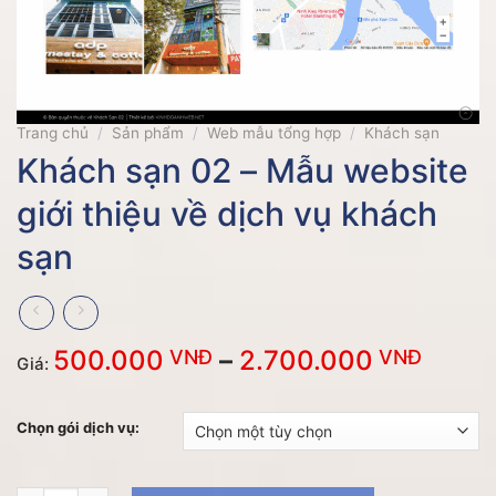
Trang chủ
/
Sản phẩm
/
Web mẫu tổng hợp
/
Khách sạn
Khách sạn 02 – Mẫu website
giới thiệu về dịch vụ khách
sạn
Khoả
500.000
–
2.700.000
VNĐ
VNĐ
Giá:
giá:
từ
Chọn gói dịch vụ:
500.
VNĐ
đến