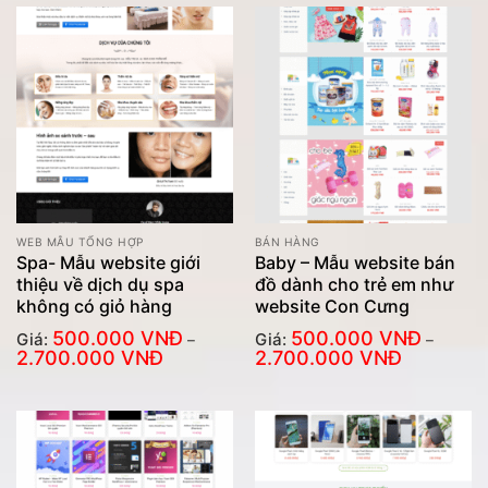
WEB MẪU TỔNG HỢP
BÁN HÀNG
Spa- Mẫu website giới
Baby – Mẫu website bán
thiệu về dịch dụ spa
đồ dành cho trẻ em như
không có giỏ hàng
website Con Cưng
500.000
VNĐ
500.000
VNĐ
Giá:
Giá:
–
–
Khoảng
Khoảng
2.700.000
VNĐ
2.700.000
VNĐ
giá:
giá:
từ
từ
500.000
500.000
VNĐ
VNĐ
đến
đến
2.700.000
2.700.000
VNĐ
VNĐ