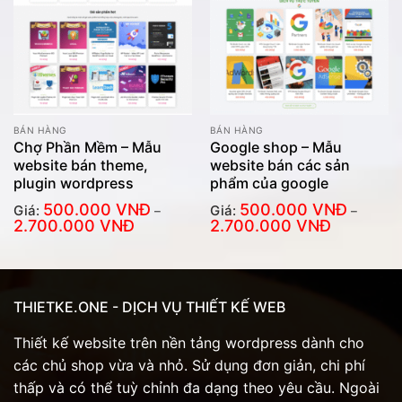
BÁN HÀNG
BÁN HÀNG
Chợ Phần Mềm – Mẫu
Google shop – Mẫu
website bán theme,
website bán các sản
plugin wordpress
phẩm của google
500.000
VNĐ
500.000
VNĐ
Giá:
Giá:
–
–
Khoảng
Khoảng
2.700.000
VNĐ
2.700.000
VNĐ
giá:
giá:
từ
từ
500.000
500.000
VNĐ
VNĐ
đến
đến
2.700.000
2.700.000
VNĐ
VNĐ
THIETKE.ONE - DỊCH VỤ THIẾT KẾ WEB
Thiết kế website trên nền tảng wordpress dành cho
các chủ shop vừa và nhỏ. Sử dụng đơn giản, chi phí
thấp và có thể tuỳ chỉnh đa dạng theo yêu cầu. Ngoài