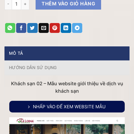
Khách sạn 02 - Mẫu website giới thiệu về dịch vụ khách sạn số
THÊM VÀO GIỎ HÀNG
2.70
VNĐ
MÔ TẢ
HƯỚNG DẪN SỬ DỤNG
Khách sạn 02 – Mẫu website giới thiệu về dịch vụ
khách sạn
NHẤP VÀO ĐỂ XEM WEBSITE MẪU