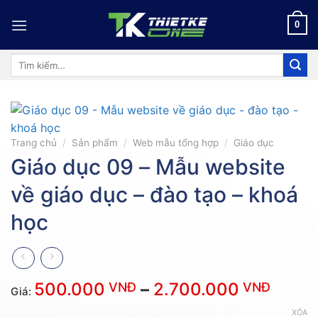
Skip
to
0
content
Tìm
kiếm:
Trang chủ
/
Sản phẩm
/
Web mẫu tổng hợp
/
Giáo dục
Giáo dục 09 – Mẫu website
về giáo dục – đào tạo – khoá
học
Khoả
500.000
–
2.700.000
VNĐ
VNĐ
Giá:
giá:
XÓA