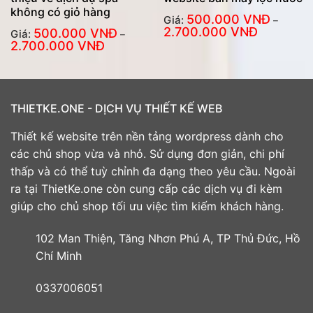
không có giỏ hàng
500.000
VNĐ
Giá:
–
Khoảng
2.700.000
VNĐ
500.000
VNĐ
Giá:
–
giá:
Khoảng
2.700.000
VNĐ
từ
giá:
500.000
từ
VNĐ
500.000
đến
VNĐ
2.700.000
đến
VNĐ
2.700.000
VNĐ
THIETKE.ONE - DỊCH VỤ THIẾT KẾ WEB
Thiết kế website trên nền tảng wordpress dành cho
các chủ shop vừa và nhỏ. Sử dụng đơn giản, chi phí
thấp và có thể tuỳ chỉnh đa dạng theo yêu cầu. Ngoài
ra tại ThietKe.one còn cung cấp các dịch vụ đi kèm
giúp cho chủ shop tối ưu việc tìm kiếm khách hàng.
102 Man Thiện, Tăng Nhơn Phú A, TP Thủ Đức, Hồ
Chí Minh
0337006051