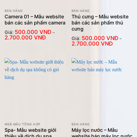
BÁN HÀNG
BÁN HÀNG
Camera 01 – Mẫu website
Thú cưng – Mẫu website
bán các sản phẩm camera
bán các sản phẩm thú
cưng
500.000
VNĐ
Giá:
–
Khoảng
2.700.000
VNĐ
500.000
VNĐ
Giá:
–
giá:
Khoảng
2.700.000
VNĐ
từ
giá:
500.000
từ
VNĐ
500.000
đến
VNĐ
2.700.000
đến
VNĐ
2.700.000
VNĐ
WEB MẪU TỔNG HỢP
BÁN HÀNG
Spa- Mẫu website giới
Máy lọc nước – Mẫu
thiệu về dịch dụ spa
website bán máy lọc nước