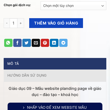
từ
Chọn gói dịch vụ:
500.
VNĐ
đến
Giáo dục 09 - Mẫu website về giáo dục - đào tạo - khoá học số
THÊM VÀO GIỎ HÀNG
2.70
VNĐ
MÔ TẢ
HƯỚNG DẪN SỬ DỤNG
Giáo dục 09 – Mẫu website planding page về giáo
dục – đào tạo – khoá học
NHẤP VÀO ĐỂ XEM WEBSITE MẪU