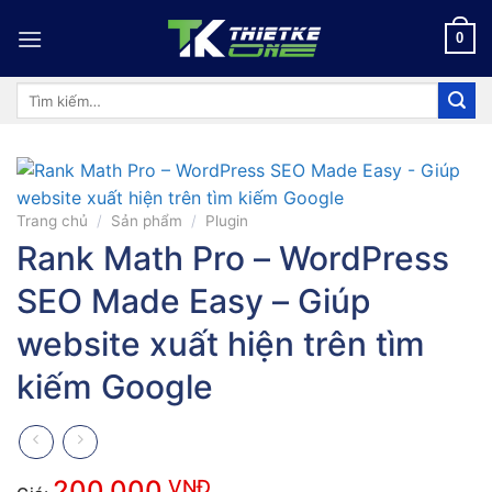
Skip
to
0
content
Tìm
kiếm:
Trang chủ
/
Sản phẩm
/
Plugin
Rank Math Pro – WordPress
SEO Made Easy – Giúp
website xuất hiện trên tìm
kiếm Google
200.000
VNĐ