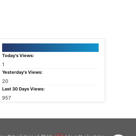
HÒNG KỸ THUẬT
otline: 0337 006 051
alo: 0909 006 051
mail: thietke.one@gmail.com
Today's Views:
1
Yesterday's Views:
20
Last 30 Days Views:
957