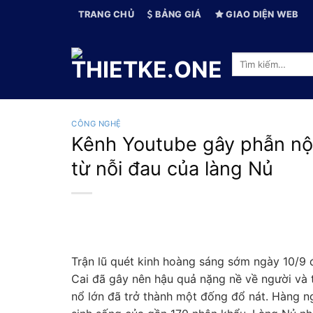
Skip
TRANG CHỦ
BẢNG GIÁ
GIAO DIỆN WEB
to
content
Tìm
kiếm:
CÔNG NGHỆ
Kênh Youtube gây phẫn nộ k
từ nỗi đau của làng Nủ
Trận lũ quét kinh hoàng sáng sớm ngày 10/9 
Cai đã gây nên hậu quả nặng nề về người và t
nổ lớn đã trở thành một đống đổ nát. Hàng ngà