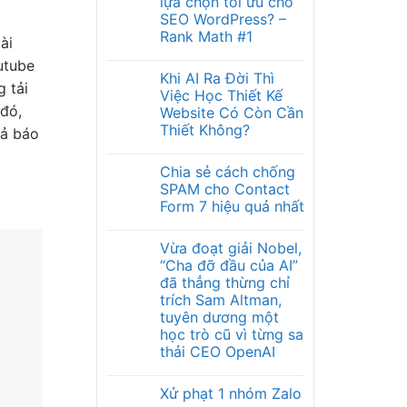
lựa chọn tối ưu cho
SEO WordPress? –
Rank Math #1
ài
utube
Khi AI Ra Đời Thì
 tải
Việc Học Thiết Kế
 đó,
Website Có Còn Cần
Thiết Không?
uả báo
Chia sẻ cách chống
SPAM cho Contact
Form 7 hiệu quả nhất
Vừa đoạt giải Nobel,
“Cha đỡ đầu của AI”
đã thẳng thừng chỉ
trích Sam Altman,
tuyên dương một
học trò cũ vì từng sa
thải CEO OpenAI
Xử phạt 1 nhóm Zalo