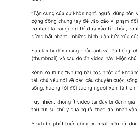
“Tận cùng của sự khốn nạn”, người dùng tên 
cộng đồng chung tay để váo cáo vi phạm đối 
content là cái gì hot thì đưa vào từ khóa, c
đừng bất nhẫn”… những bình luận bức xúc củ
Sau khi bị dân mạng phản ánh và lên tiếng, c
(thumbnail) và sau đó ẩn video này. Hiện chủ
Kênh Youtube “Những bài học nhỏ” có khoảng 
tải, chủ yếu nói về các câu chuyện cuộc sống
sống, hướng tới đối tượng người xem là trẻ nh
Tuy nhiên, không ít video tại đây bị đánh giá 
thu hút sự chú ý của người theo dõi nhấn vào
YouTube phát triển công cụ phát hiện nội du