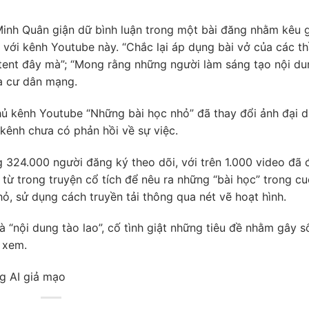
Minh Quân giận dữ bình luận trong một bài đăng nhằm kêu 
với kênh Youtube này. “Chắc lại áp dụng bài vở của các t
ontent đây mà”; “Mong rằng những người làm sáng tạo nội d
a cư dân mạng.
hủ kênh Youtube “Những bài học nhỏ” đã thay đổi ảnh đại d
 kênh chưa có phản hồi về sự việc.
324.000 người đăng ký theo dõi, với trên 1.000 video đã 
 từ trong truyện cổ tích để nêu ra những “bài học” trong c
ỏ, sử dụng cách truyền tải thông qua nét vẽ hoạt hình.
là “nội dung tào lao”, cố tình giật những tiêu đề nhằm gây s
 xem.
ng AI giả mạo