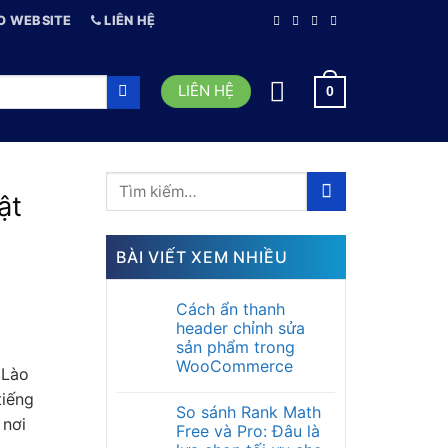
O WEBSITE
LIÊN HỆ
LIÊN HỆ
0
ật
BÀI VIẾT XEM NHIỀU
Cách ẩn thanh
header chỉnh sửa
sản phẩm trong
WooCommerce
 Lào
tiếng
So sánh Rank Math
 nơi
Free và Pro: Đâu là