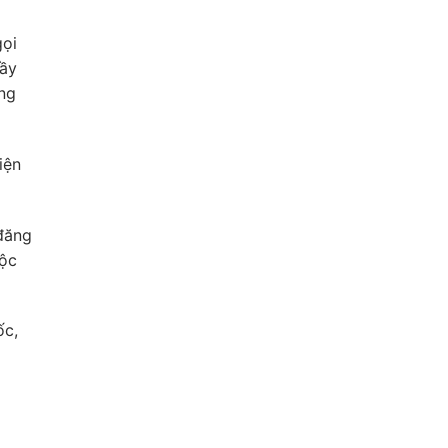
gọi
hầy
ung
iện
đăng
uộc
ốc,