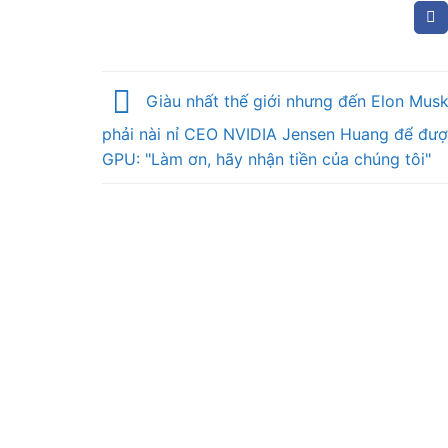
Giàu nhất thế giới nhưng đến Elon Mus
phải nài nỉ CEO NVIDIA Jensen Huang để đư
GPU: "Làm ơn, hãy nhận tiền của chúng tôi"
THIETKE.ONE - DỊCH VỤ THIẾT KẾ WEB
Thiết kế website trên nền tảng wordpress dà
cho các chủ shop vừa và nhỏ. Sử dụng đơn
giản, chi phí thấp và có thể tuỳ chỉnh đa dạn
theo yêu cầu. Ngoài ra tại ThietKe.one còn