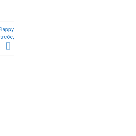
Flappy
trước,
t
HÒNG KINH DOANH
otline: 0337 006 051
alo: 0909 006 051
mail: thietke.one@gmail.com