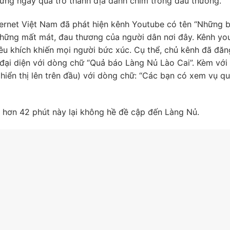
ững ngày qua trở thành địa danh chìm trong đau thương.
ernet Việt Nam đã phát hiện kênh Youtube có tên “Những b
những mất mát, đau thương của người dân nơi đây. Kênh yo
u khích khiến mọi người bức xúc. Cụ thể, chủ kênh đã đăng
 đại diện với dòng chữ “Quả báo Làng Nủ Lào Cai”. Kèm với
hiển thị lên trên đầu) với dòng chữ: “Các bạn có xem vụ q
g hơn 42 phút này lại không hề đề cập đến Làng Nủ.