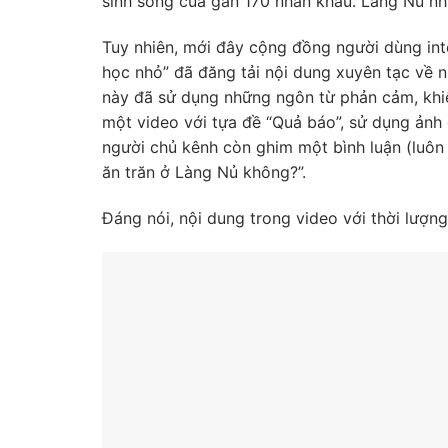
sinh sống của gần 170 nhân khẩu. Làng Nủ nh
Tuy nhiên, mới đây cộng đồng người dùng int
học nhỏ” đã đăng tải nội dung xuyên tạc về 
này đã sử dụng những ngôn từ phản cảm, khiê
một video với tựa đề “Quả báo”, sử dụng ảnh
người chủ kênh còn ghim một bình luận (luôn 
ăn trăn ở Làng Nủ không?”.
Đáng nói, nội dung trong video với thời lượn