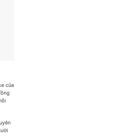
ke của
đồng
nỗi
huyên
gười