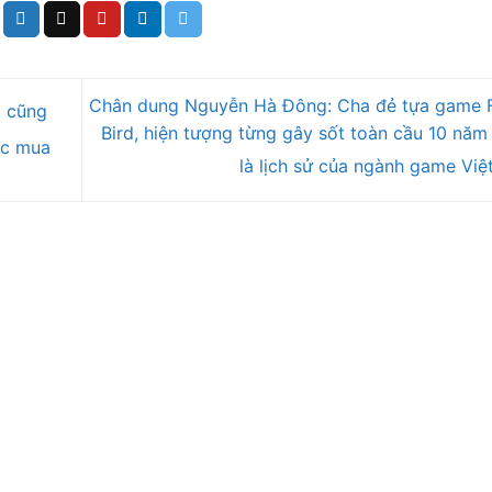
Chân dung Nguyễn Hà Đông: Cha đẻ tựa game 
k cũng
Bird, hiện tượng từng gây sốt toàn cầu 10 năm 
ợc mua
là lịch sử của ngành game Việ
DỊCH VỤ
P
nh
Thiết kế web theo yêu cầu
H
Thiết kế Ảnh
Z
g
Thiết kế Video
E
Dịch vụ like