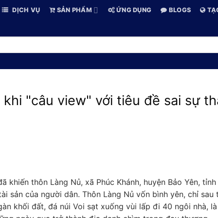
DỊCH VỤ
SẢN PHẨM
ỨNG DỤNG
BLOGS
TẠ
hi "câu view" với tiêu đề sai sự th
đã khiến thôn Làng Nủ, xã Phúc Khánh, huyện Bảo Yên, tỉnh
ài sản của người dân. Thôn Làng Nủ vốn bình yên, chỉ sau 
n khối đất, đá núi Voi sạt xuống vùi lấp đi 40 ngôi nhà, là