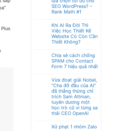
s sắp
lựa chọn tối ưu cho
SEO WordPress? –
ọa”
Rank Math #1
Khi AI Ra Đời Thì
 Plus
Việc Học Thiết Kế
Website Có Còn Cần
Thiết Không?
s
Chia sẻ cách chống
SPAM cho Contact
Form 7 hiệu quả nhất
Vừa đoạt giải Nobel,
“Cha đỡ đầu của AI”
đã thẳng thừng chỉ
trích Sam Altman,
tuyên dương một
học trò cũ vì từng sa
thải CEO OpenAI
Xử phạt 1 nhóm Zalo