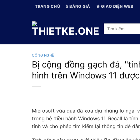
Skip
TRANG CHỦ
BẢNG GIÁ
GIAO DIỆN WEB
to
content
Tìm
kiếm:
CÔNG NGHỆ
Bị cộng đồng gạch đá, "tí
hình trên Windows 11 được
Microsoft vừa qua đã xoa dịu những lo ngại về
trong hệ điều hành Windows 11. Recall là tí
tính và cho phép tìm kiếm lại thông tin dễ dà