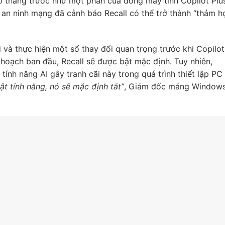
ào tháng trước như một phần của dòng máy tính Copilot Plu
 an ninh mạng đã cảnh báo Recall có thể trở thành “thảm h
 và thực hiện một số thay đổi quan trọng trước khi Copilot
hoạch ban đầu, Recall sẽ được bật mặc định. Tuy nhiên,
tính năng AI gây tranh cãi này trong quá trình thiết lập PC
t tính năng, nó sẽ mặc định tắt”
, Giám đốc mảng Window