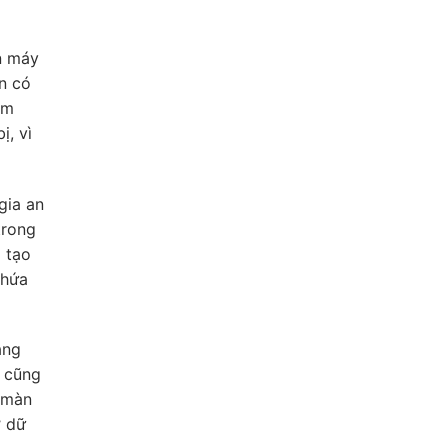
n máy
an có
àm
ị, vì
gia an
trong
 tạo
 hứa
àng
ư cũng
 màn
ở dữ