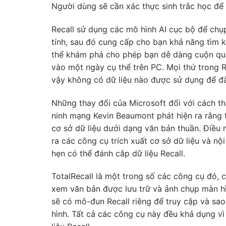
Người dùng sẽ cần xác thực sinh trắc học để 
Recall sử dụng các mô hình AI cục bộ để chụ
tính, sau đó cung cấp cho bạn khả năng tìm ki
thể khám phá cho phép bạn dễ dàng cuộn qua
vào một ngày cụ thể trên PC. Mọi thứ trong Rec
vậy không có dữ liệu nào được sử dụng để đà
Những thay đổi của Microsoft đối với cách thứ
ninh mạng Kevin Beaumont phát hiện ra rằng tí
cơ sở dữ liệu dưới dạng văn bản thuần. Điều
ra các công cụ trích xuất cơ sở dữ liệu và n
hẹn có thể đánh cắp dữ liệu Recall.
TotalRecall là một trong số các công cụ đó, c
xem văn bản được lưu trữ và ảnh chụp màn h
sẽ có mô-đun Recall riêng để truy cập và sa
hình. Tất cả các công cụ này đều khả dụng v