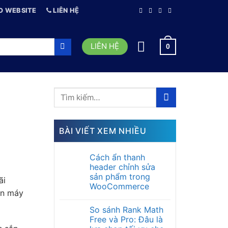
O WEBSITE
LIÊN HỆ
LIÊN HỆ
0
BÀI VIẾT XEM NHIỀU
Cách ẩn thanh
header chỉnh sửa
sản phẩm trong
ãi
WooCommerce
ên máy
So sánh Rank Math
Free và Pro: Đâu là