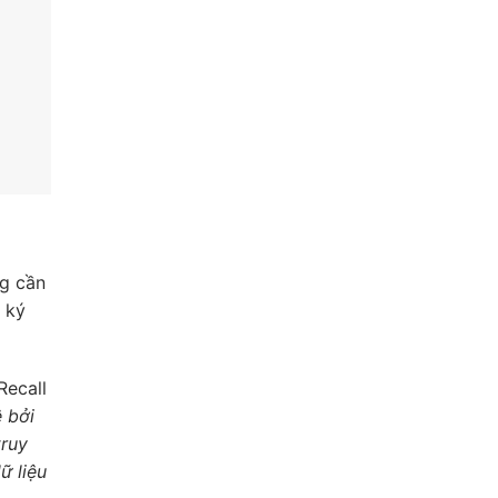
ng cần
 ký
Recall
 bởi
truy
ữ liệu