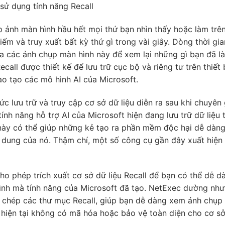
sử dụng tính năng Recall
p ảnh màn hình hầu hết mọi thứ bạn nhìn thấy hoặc làm trê
ếm và truy xuất bất kỳ thứ gì trong vài giây. Dòng thời gi
 các ảnh chụp màn hình này để xem lại những gì bạn đã l
all được thiết kế để lưu trữ cục bộ và riêng tư trên thiết b
o tạo các mô hình AI của Microsoft.
c lưu trữ và truy cập cơ sở dữ liệu diễn ra sau khi chuyên 
nh năng hỗ trợ AI của Microsoft hiện đang lưu trữ dữ liệu 
 này có thể giúp những kẻ tạo ra phần mềm độc hại dễ dàng
ội dung của nó. Thậm chí, một số công cụ gần đây xuất hiện
ho phép trích xuất cơ sở dữ liệu Recall để bạn có thể dễ d
ình mà tính năng của Microsoft đã tạo. NetExec dường nh
o chép các thư mục Recall, giúp bạn dễ dàng xem ảnh chụp
ì hiện tại không có mã hóa hoặc bảo vệ toàn diện cho cơ s